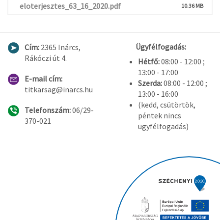
eloterjesztes_63_16_2020.pdf
10.36 MB
Ügyfélfogadás:
Cím:
2365 Inárcs,
Rákóczi út 4.
Hétfő:
08:00 - 12:00 ;
13:00 - 17:00
E-mail cím:
Szerda:
08:00 - 12:00 ;
titkarsag@inarcs.hu
13:00 - 16:00
(kedd, csütörtök,
Telefonszám:
06/29-
péntek nincs
370-021
ügyfélfogadás)