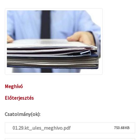
Meghívó
Előterjesztés
Csatolmány(ok):
01.29.kt_.ules_meghivo.pdf
753.68 KB