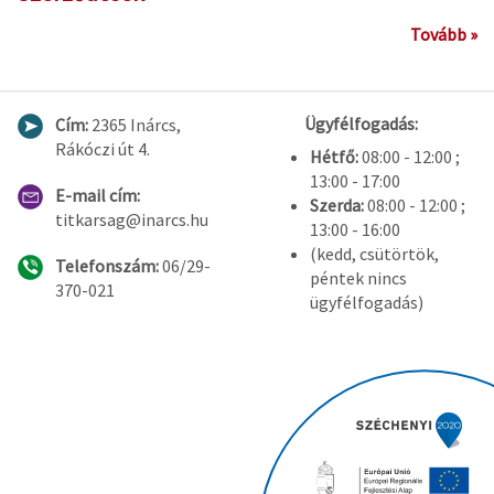
Tovább »
Ügyfélfogadás:
Cím:
2365 Inárcs,
Rákóczi út 4.
Hétfő:
08:00 - 12:00 ;
13:00 - 17:00
E-mail cím:
Szerda:
08:00 - 12:00 ;
titkarsag@inarcs.hu
13:00 - 16:00
(kedd, csütörtök,
Telefonszám:
06/29-
péntek nincs
370-021
ügyfélfogadás)