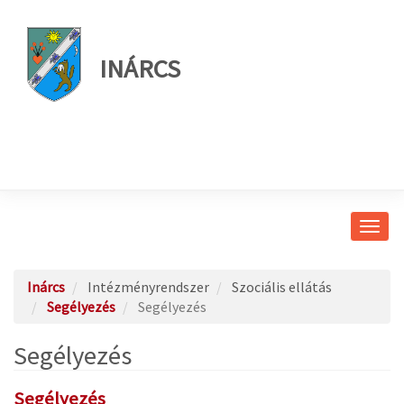
INÁRCS
Navig
átkap
Inárcs
Intézményrendszer
Szociális ellátás
Segélyezés
Segélyezés
Segélyezés
Segélyezés