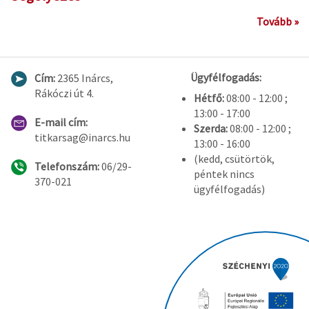
Tovább »
Ügyfélfogadás:
Cím:
2365 Inárcs,
Rákóczi út 4.
Hétfő:
08:00 - 12:00 ;
13:00 - 17:00
E-mail cím:
Szerda:
08:00 - 12:00 ;
titkarsag@inarcs.hu
13:00 - 16:00
(kedd, csütörtök,
Telefonszám:
06/29-
péntek nincs
370-021
ügyfélfogadás)