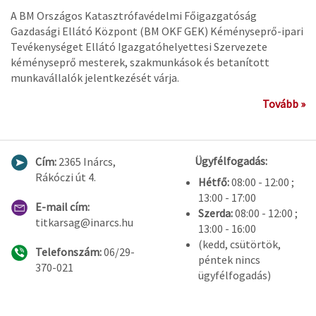
A BM Országos Katasztrófavédelmi Főigazgatóság
Gazdasági Ellátó Központ (BM OKF GEK) Kéményseprő-ipari
Tevékenységet Ellátó Igazgatóhelyettesi Szervezete
kéményseprő mesterek, szakmunkások és betanított
munkavállalók jelentkezését várja.
Tovább »
Ügyfélfogadás:
Cím:
2365 Inárcs,
Rákóczi út 4.
Hétfő:
08:00 - 12:00 ;
13:00 - 17:00
E-mail cím:
Szerda:
08:00 - 12:00 ;
titkarsag@inarcs.hu
13:00 - 16:00
(kedd, csütörtök,
Telefonszám:
06/29-
péntek nincs
370-021
ügyfélfogadás)