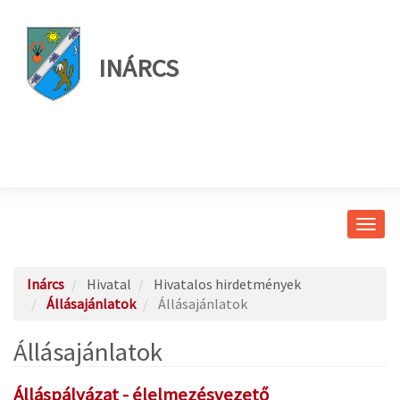
INÁRCS
Navig
átkap
Inárcs
Hivatal
Hivatalos hirdetmények
Állásajánlatok
Állásajánlatok
Állásajánlatok
Álláspályázat - élelmezésvezető