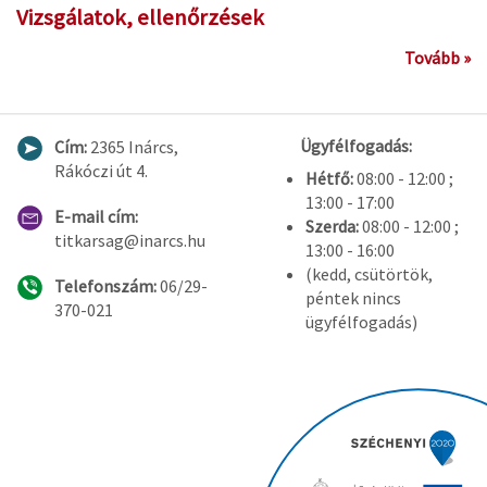
Vizsgálatok, ellenőrzések
Tovább »
Ügyfélfogadás:
Cím:
2365 Inárcs,
Rákóczi út 4.
Hétfő:
08:00 - 12:00 ;
13:00 - 17:00
E-mail cím:
Szerda:
08:00 - 12:00 ;
titkarsag@inarcs.hu
13:00 - 16:00
(kedd, csütörtök,
Telefonszám:
06/29-
péntek nincs
370-021
ügyfélfogadás)