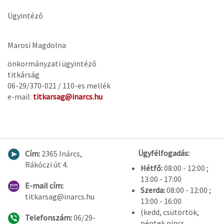
Ügyintéző
Marosi Magdolna
önkormányzati ügyintéző
titkárság
06-29/370-021 / 110-es mellék
e-mail:
titkarsag@inarcs.hu
Ügyfélfogadás:
Cím:
2365 Inárcs,
Rákóczi út 4.
Hétfő:
08:00 - 12:00 ;
13:00 - 17:00
E-mail cím:
Szerda:
08:00 - 12:00 ;
titkarsag@inarcs.hu
13:00 - 16:00
(kedd, csütörtök,
Telefonszám:
06/29-
péntek nincs