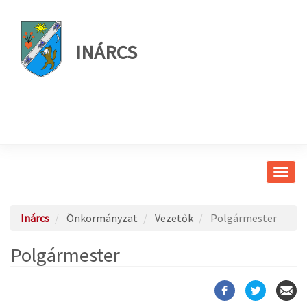
INÁRCS
Navig
átkap
Inárcs
Önkormányzat
Vezetők
Polgármester
Polgármester