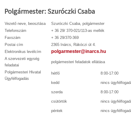
Polgármester: Szuróczki Csaba
Vezető neve, beosztása
Szuróczki Csaba, polgármester
Telefonszám
+ 36 29/ 370-021/113-as mellék
Faxszám
+ 36 29/370-369
Postai cím
2365 Inárcs, Rákóczi út 4.
polgarmester@inarcs.hu
Elektronikus levélcím
A szervezeti egység
polgármesteri feladatok ellátása
feladatai
Polgármesteri Hivatal
hétfő
8:00-17:00
Ügyfélfogadás
kedd
nincs ügyfélfogad
szerda
8:00-17:00
csütörtök
nincs ügyfélfogad
péntek
nincs ügyfélfogad