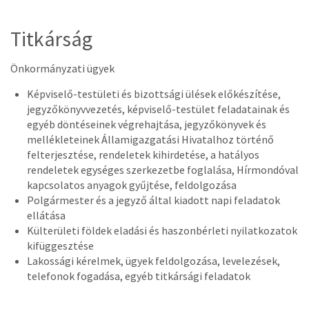
Titkárság
Önkormányzati ügyek
Képviselő-testületi és bizottsági ülések előkészítése,
jegyzőkönyvvezetés, képviselő-testület feladatainak és
egyéb döntéseinek végrehajtása, jegyzőkönyvek és
mellékleteinek Államigazgatási Hivatalhoz történő
felterjesztése, rendeletek kihirdetése, a hatályos
rendeletek egységes szerkezetbe foglalása, Hírmondóval
kapcsolatos anyagok gyűjtése, feldolgozása
Polgármester és a jegyző által kiadott napi feladatok
ellátása
Külterületi földek eladási és haszonbérleti nyilatkozatok
kifüggesztése
Lakossági kérelmek, ügyek feldolgozása, levelezések,
telefonok fogadása, egyéb titkársági feladatok