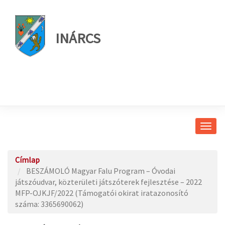
INÁRCS
Navig
átkap
Címlap
BESZÁMOLÓ Magyar Falu Program – Óvodai
játszóudvar, közterületi játszóterek fejlesztése – 2022
MFP-OJKJF/2022 (Támogatói okirat iratazonosító
száma: 3365690062)