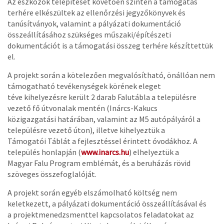
Az eszközök telepítését követően szintén a támogatás
terhére elkészültek az ellenőrzési jegyzőkönyvek és
tanúsítványok, valamint a pályázati dokumentáció
összeállításához szükséges műszaki/építészeti
dokumentációt is a támogatási összeg terhére készíttettük
el.
A projekt során a kötelezően megvalósítható, önállóan nem
támogatható tevékenységek körének eleget
téve kihelyezésre került 2 darab Falutábla a településre
vezető fő útvonalak mentén (Inárcs-Kakucs
közigazgatási határában, valamint az M5 autópályáról a
településre vezető úton), illetve kihelyeztük a
Támogatói Táblát a fejlesztéssel érintett óvodákhoz. A
település honlapján (
www.inarcs.hu
) elhelyeztük a
Magyar Falu Program emblémát, és a beruházás rövid
szöveges összefoglalóját.
A projekt során egyéb elszámolható költség nem
keletkezett, a pályázati dokumentáció összeállításával és
a projektmenedzsmenttel kapcsolatos feladatokat az