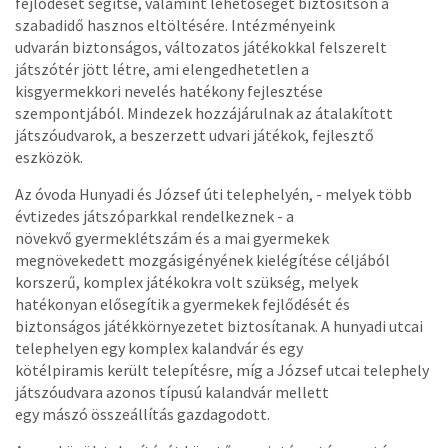
fejlődését segítse, valamint lehetőséget biztosítson a
szabadidő hasznos eltöltésére. Intézményeink
udvarán biztonságos, változatos játékokkal felszerelt
játszótér jött létre, ami elengedhetetlen a
kisgyermekkori nevelés hatékony fejlesztése
szempontjából. Mindezek hozzájárulnak az átalakított
játszóudvarok, a beszerzett udvari játékok, fejlesztő
eszközök.
Az óvoda Hunyadi és József úti telephelyén, - melyek több
évtizedes játszóparkkal rendelkeznek - a
növekvő gyermeklétszám és a mai gyermekek
megnövekedett mozgásigényének kielégítése céljából
korszerű, komplex játékokra volt szükség, melyek
hatékonyan elősegítik a gyermekek fejlődését és
biztonságos játékkörnyezetet biztosítanak. A hunyadi utcai
telephelyen egy komplex kalandvár és egy
kötélpiramis került telepítésre, míg a József utcai telephely
játszóudvara azonos típusú kalandvár mellett
egy mászó összeállítás gazdagodott.