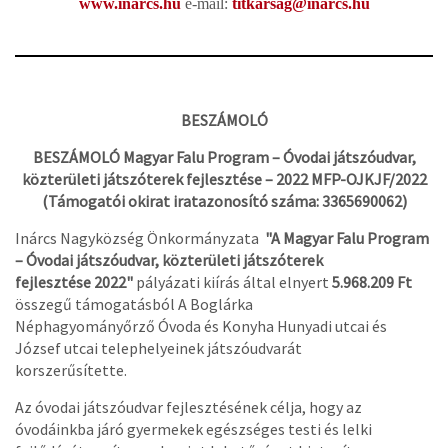
www.inarcs.hu
e-mail:
titkarsag@inarcs.hu
BESZÁMOLÓ
BESZÁMOLÓ Magyar Falu Program – Óvodai játszóudvar,
közterületi játszóterek fejlesztése – 2022 MFP-OJKJF/2022
(Támogatói okirat iratazonosító száma: 3365690062)
Inárcs Nagyközség Önkormányzata
"A Magyar Falu Program
– Óvodai játszóudvar, közterületi játszóterek
fejlesztése 2022"
pályázati kiírás által elnyert
5.968.209 Ft
összegű támogatásból A Boglárka
Néphagyományőrző Óvoda és Konyha Hunyadi utcai és
József utcai telephelyeinek játszóudvarát
korszerűsítette.
Az óvodai játszóudvar fejlesztésének célja, hogy az
óvodáinkba járó gyermekek egészséges testi és lelki