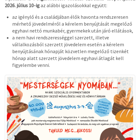
2026. július 10-ig
az alábbi igazolásokkal együtt:
az igénylő és a családjában élők havonta rendszeresen
mérhető jövedelméről a kérelem benyújtását megelőző
egyhavi nettó munkabér, gyermekek után járó ellátások,
a nem havi rendszerességgel szerzett, illetve
vállalkozásból szerzett jövedelem esetén a kérelem
benyújtásának hónapját közvetlen megelőző tizenkét
hónap alatt szerzett jövedelem egyhavi átlagát kell
figyelembe venni.