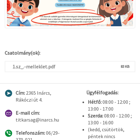
Csatolmány(ok):
1.sz_.-melleklet.pdf
83 KB
Ügyfélfogadás:
Cím:
2365 Inárcs,
Rákóczi út 4.
Hétfő:
08:00 - 12:00 ;
13:00 - 17:00
E-mail cím:
Szerda:
08:00 - 12:00 ;
titkarsag@inarcs.hu
13:00 - 16:00
(kedd, csütörtök,
Telefonszám:
06/29-
péntek nincs
370-021