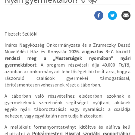
Tisztelt Szülők!
Inárcs Nagyközség Önkormányzata és a Zrumeczky Dezső
Művelődési Ház és Könyvtár
2026. augusztus 3–7. között
rendezi meg a „Mesterségek nyomában” nyári
gyermektábort.
A program részvételi díja 40.000 Ft/fő,
azonban az önkormányzat lehetőséget biztosít arra, hogy a
rászoruló családok gyermekei támogatással,
térítésmentesen vehessenek részt a táborban.
A táborban való részvételhez elsősorban azoknak a
gyermekeknek szeretnénk segítséget nyújtani, akiknek
egyéb nyári táboroztatását vagy nyaralását a családja
nehezen, vagy egyáltalán nem tudja biztosítani.
A mellékelt formanyomtatványt kitöltve és aláírva kell
eljuttatni
a Polgármesteri Hivatal szociális csoportjához