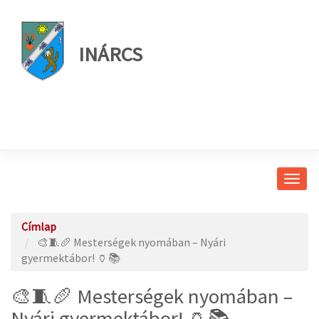
INÁRCS
Navig
átkap
Címlap
🎨🧵🥖 Mesterségek nyomában – Nyári
gyermektábor! 🏺📚
🎨🧵🥖 Mesterségek nyomában –
Nyári gyermektábor! 🏺📚