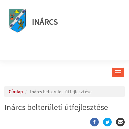
INÁRCS
Navig
átkap
Címlap
Inárcs belterületi útfejlesztése
Inárcs belterületi útfejlesztése