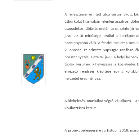
A fejlesztéssel érintett utca sűrűn lakott, l
útburkolat hiányában jelenleg aszályos időbe
csapadékos időjárás esetén az út szinte járh
javul az út minősége, ezáltal a kerékpárral
hatékonyabbá válik. A fentiek mellett a beruh
különösen az érintett Napsugár utcában él
porszennyezés, s ezáltal javul a helyi lakosok
táblák kerülnek kihelyezésre a közlekedés 
elvezető rendszer kiépítése egy a korábbi
helyzetet eredményez.
A kivitelezési munkákat végző vállalkozó – a 
kiválasztásra került.
A projekt befejezésére várhatóan 2018. máso