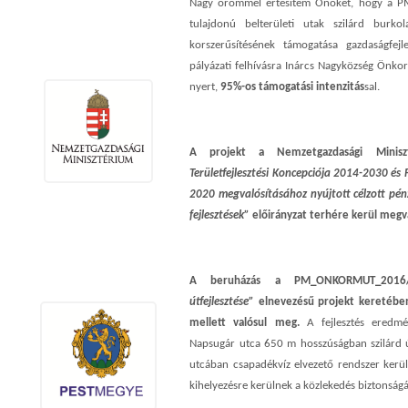
Nagy örömmel értesítem Önöket, hogy a 
tulajdonú belterületi utak szilárd burkola
korszerűsítésének támogatása gazdaságfejl
pályázati felhívásra Inárcs Nagyközség Önkor
nyert,
95%-os támogatási intenzitás
sal.
A projekt a Nemzetgazdasági Minis
Területfejlesztési Koncepciója 2014-2030 és 
2020 megvalósításához nyújtott célzott pén
fejlesztések”
előirányzat terhére kerül megva
A beruházás a PM_ONKORMUT_2016
útfejlesztése”
elnevezésű projekt keretében
mellett valósul meg.
A fejlesztés eredmén
Napsugár utca 650 m hosszúságban szilárd ú
utcában csapadékvíz elvezető rendszer kerül 
kihelyezésre kerülnek a közlekedés biztonsá