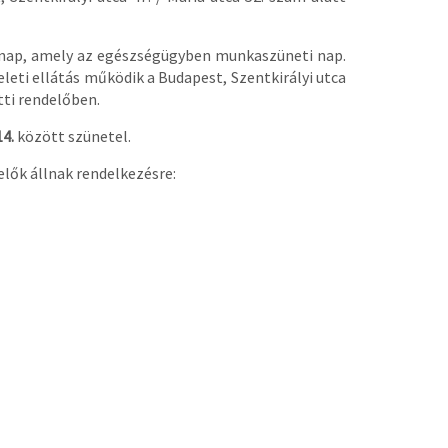
ap, amely az egészségügyben munkaszüneti nap.
leti ellátás működik a Budapest, Szentkirályi utca
atti rendelőben.
14.
között szünetel.
elők állnak rendelkezésre: