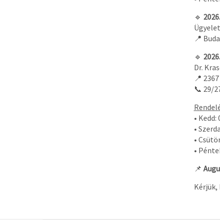
🔹
2026.
Ügyeleti
📍 Budap
🔹
2026
Dr. Kras
📍 2367
📞 29/2
Rendelé
• Kedd: 
• Szerda
• Csütö
• Pénte
📌
Augu
Kérjük,