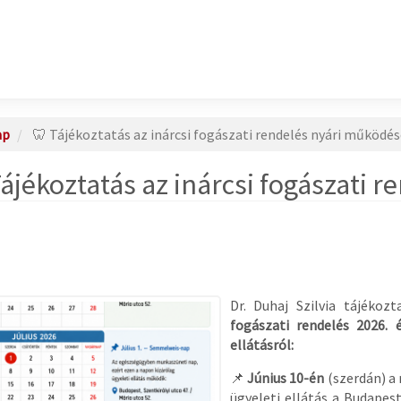
ap
🦷 Tájékoztatás az inárcsi fogászati rendelés nyári működés
Tájékoztatás az inárcsi fogászati 
Dr. Duhaj Szilvia tájékoz
fogászati rendelés 2026. é
ellátásról:
📌
Június 10-én
(szerdán) a 
ügyeleti ellátás a Budapest