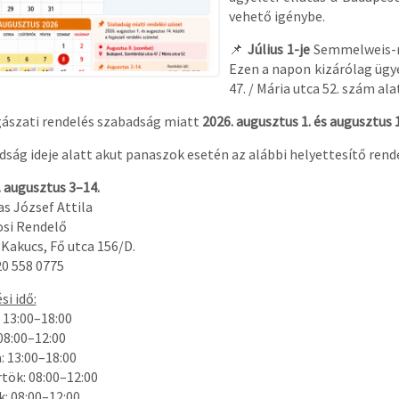
vehető igénybe.
📌
Július 1-je
Semmelweis-n
Ezen a napon kizárólag ügye
47. / Mária utca 52. szám al
gászati rendelés szabadság miatt
2026. augusztus 1. és augusztus 
dság ideje alatt akut panaszok esetén az alábbi helyettesítő rend
. augusztus 3–14.
as József Attila
si Rendelő
 Kakucs, Fő utca 156/D.
20 558 0775
si idő:
: 13:00–18:00
08:00–12:00
: 13:00–18:00
rtök: 08:00–12:00
k: 08:00–12:00