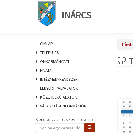
INÁRCS
CÍMLAP
Címl
TELEPÜLÉS
🦷 
ÖNKORMÁNYZAT
HIVATAL
INTÉZMÉNYRENDSZER
ELNYERT PÁLYÁZATOK
KÖZÉRDEKŰ ADATOK
VÁLASZTÁSI INFORMÁCIÓK
Keresés az összes oldalon:
Keresendő
Keresés
kifejezés