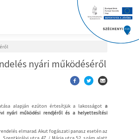
éről
rendelés nyári működéséről
tatása alapján ezúton értesítjük a lakosságot
a
vi nyári működési rendjéről és a helyettesítési
rendelés elmarad. Akut fogászati panasz esetén az
, Szentkirályi utca 47. / Mária utca 52. szám alatt