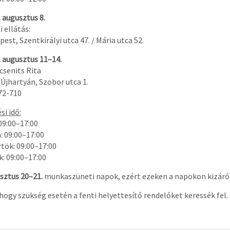
 augusztus 8.
 ellátás:
est, Szentkirályi utca 47. / Mária utca 52.
. augusztus 11–14.
csenits Rita
 Újhartyán, Szobor utca 1.
72-710
si idő:
09:00–17:00
: 09:00–17:00
rtök: 09:00–17:00
k: 09:00–17:00
sztus 20–21.
munkaszüneti napok, ezért ezeken a napokon kizáróla
 hogy szükség esetén a fenti helyettesítő rendelőket keressék fel.