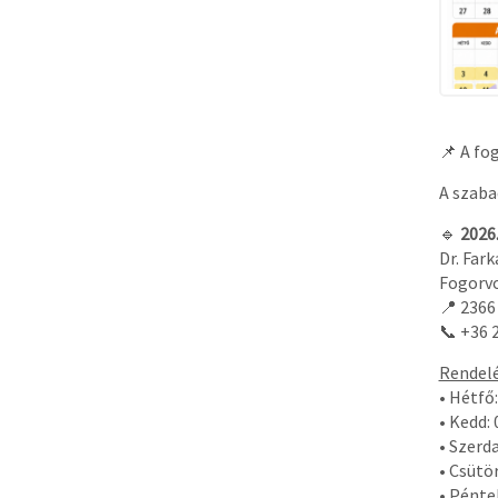
📌 A fo
A szaba
🔹
2026
Dr. Fark
Fogorvo
📍 2366
📞 +36 
Rendelé
• Hétfő
• Kedd: 
• Szerda
• Csütö
• Pénte