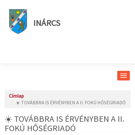
INÁRCS
Navig
átkap
Címlap
☀️ TOVÁBBRA IS ÉRVÉNYBEN A II. FOKÚ HŐSÉGRIADÓ
☀️ TOVÁBBRA IS ÉRVÉNYBEN A II.
FOKÚ HŐSÉGRIADÓ