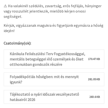
⚠️ Ha valakinél szédülés, zavartság, erős fejfájás, hányinger
vagy rosszullét jelentkezik, mielőbb kérjen orvosi
segítséget.
Kérjük, vigyázzanak magukra és figyeljünk egymásra a hőség
idején!
Csatolmány(ok):
Kánikula Felkészülési Terv Fogyatékossággal,
mentális betegséggel élő személyek és őket
170.47 KB
otthonukban gondozók részére
Folyadékpótlás hőségben: mit és mennyit
281.05 KB
igyunk?
Tájékoztató a nyári időszak veszélyeztető
283.6 KB
hatásairól 2026