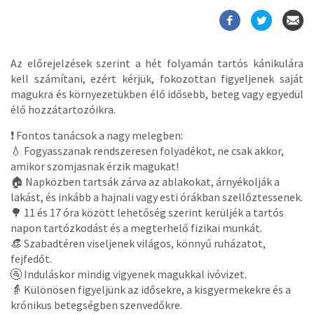
Az előrejelzések szerint a hét folyamán tartós kánikulára
kell számítani, ezért kérjük, fokozottan figyeljenek saját
magukra és környezetükben élő idősebb, beteg vagy egyedül
élő hozzátartozóikra.
❗ Fontos tanácsok a nagy melegben:
💧 Fogyasszanak rendszeresen folyadékot, ne csak akkor,
amikor szomjasnak érzik magukat!
🏠 Napközben tartsák zárva az ablakokat, árnyékolják a
lakást, és inkább a hajnali vagy esti órákban szellőztessenek.
🌳 11 és 17 óra között lehetőség szerint kerüljék a tartós
napon tartózkodást és a megterhelő fizikai munkát.
👒 Szabadtéren viseljenek világos, könnyű ruházatot,
fejfedőt.
🚰 Induláskor mindig vigyenek magukkal ivóvizet.
👵 Különösen figyeljünk az idősekre, a kisgyermekekre és a
krónikus betegségben szenvedőkre.